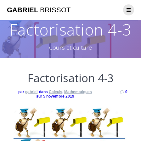
GABRIEL
BRISSOT
Factorisation 4-3
Cours et culture
Factorisation 4-3
par
gabriel
dans
Calculs
,
Mathématiques
0
sur 5 novembre 2019