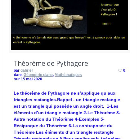
Théorème de Pythagore
par
gabriel
0
dans
Géométrie plane
,
Mathématiques
sur 15 mai 2020
Le théorème de Pythagore ne s’applique qu’aux
triangles rectangles.Rappel : un triangle rectangle
est un triangle qui possède un angle droit. 1-Les
éléments d’un triangle rectangle 2-Le Théorème 3-
Autre notation du Théorème 4-Exemples 5-
Réciproque du Théorème 6-La contraposée du
Théorème Les éléments d’un triangle rectangle
Triangle rectangle en A Pour appliquer le théorème