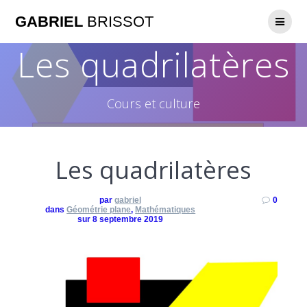
GABRIEL
BRISSOT
Les quadrilatères
Cours et culture
Les quadrilatères
par
gabriel
0
dans
Géométrie plane
,
Mathématiques
sur 8 septembre 2019