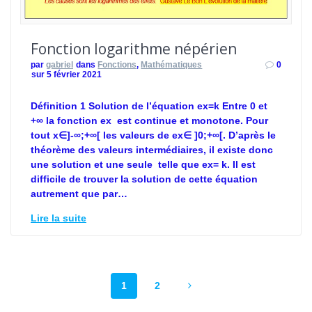
Fonction logarithme népérien
par
gabriel
dans
Fonctions
,
Mathématiques
0
sur 5 février 2021
Définition 1 Solution de l’équation ex=k Entre 0 et
+∞ la fonction ex est continue et monotone. Pour
tout x∈]-∞;+∞[ les valeurs de ex∈ ]0;+∞[. D’après le
théorème des valeurs intermédiaires, il existe donc
une solution et une seule telle que ex= k. Il est
difficile de trouver la solution de cette équation
autrement que par…
Lire la suite
1
2