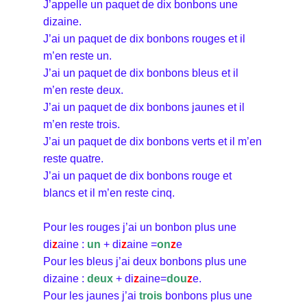
J’appelle un paquet de dix bonbons une
dizaine.
J’ai un paquet de dix bonbons rouges et il
m’en reste un.
J’ai un paquet de dix bonbons bleus et il
m’en reste deux.
J’ai un paquet de dix bonbons jaunes et il
m’en reste trois.
J’ai un paquet de dix bonbons verts et il m’en
reste quatre.
J’ai un paquet de dix bonbons rouge et
blancs et il m’en reste cinq.
Pour les rouges j’ai un bonbon plus une
di
z
aine :
un
+ di
z
aine =
on
z
e
Pour les bleus j’ai deux bonbons plus une
dizaine :
deux
+ di
z
aine=
dou
z
e.
Pour les jaunes j’ai
trois
bonbons plus une