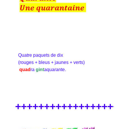
Quatre paquets de dix
(rouges + bleus + jaunes + verts)
quad
ra
gint
aquarante.