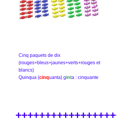
Cinq paquets de dix
(rouges+bleus+jaunes+verts+rouges et
blancs)
Quinqua (
cinq
uanta) g
int
a : cinquante