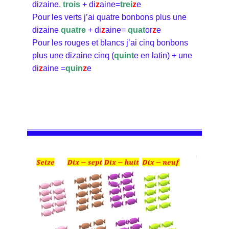
dizaine.
trois
+ di
z
aine=
trei
z
e
Pour les verts j’ai quatre bonbons plus une
dizaine
quatre
+ di
z
aine=
quat
or
z
e
Pour les rouges et blancs j’ai cinq bonbons
plus une dizaine cinq (
quint
e en latin) + une
di
z
aine =
quin
z
e