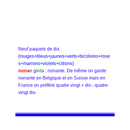
Neuf paquets de dix
(rouges+bleus+jaunes+verts+bicolores+rose
s+marrons+violets+citrons)
nona
n g
int
a : nonante. De même on garde
nonante en Belgique et en Suisse mais en
France on préfère quatre vingt + dix : quatre-
vingt dix.