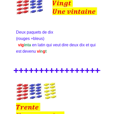
Deux paquets de dix
(rouges +bleus)
vig
inta
en latin qui veut dire deux dix et qui
est devenu
vi
n
g
t