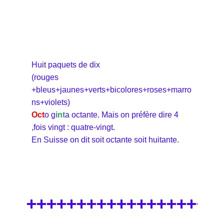
Huit paquets de dix
(rouges
+bleus+jaunes+verts+bicolores+roses+marro
ns+violets)
Oct
o g
int
a octante. Mais on préfère dire 4
,fois vingt : quatre-vingt.
En Suisse on dit soit octante soit huitante.