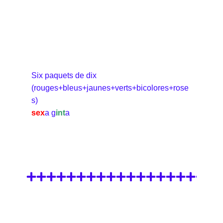
Six paquets de dix
(rouges+bleus+jaunes+verts+bicolores+rose
s)
sex
a g
int
a