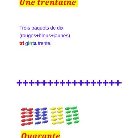
Trois paquets de dix
(rouges+bleus+jaunes)
tri
g
int
a
trente.