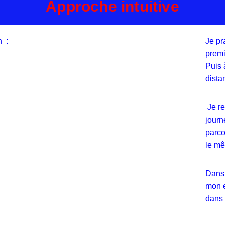
Approche intuitive
n :
Je pr
premi
Puis 
dista
Je re
journ
parco
le mê
Dans 
mon e
dans 