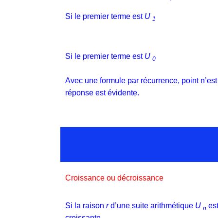
Si le premier terme est
U
1
Si le premier terme est
U
0
Avec une formule par récurrence, point n’est 
réponse est évidente.
Croissance ou décroissance
Si la raison
r
d’une suite arithmétique
U
est
n
croissante .