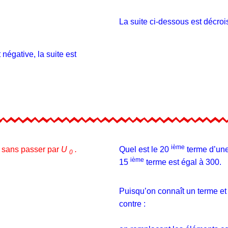
La suite ci-dessous est décroi
 négative, la suite est
ième
sans passer par
U
.
Quel est le 20
terme d’une 
p
0
ième
15
terme est égal à 300.
Puisqu’on connaît un terme et l
contre :