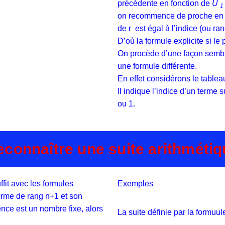
précédente en fonction de
U
1
on recommence de proche en pr
de r est égal à l’indice (ou ra
D’où la formule explicite si le
On procède d’une façon sembla
une formule différente.
En effet considérons le tablea
Il indique l’indice d’un terme
ou 1.
connaître une suite arithméti
ffit avec les formules
Exemples
 terme de rang n+1 et son
rence est un nombre fixe, alors
La suite définie par la formuul