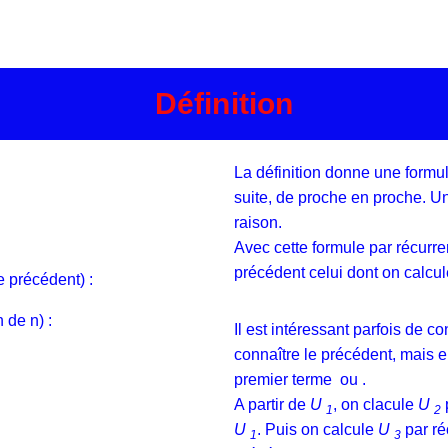
Définition
La définition donne une formul
suite, de proche en proche. Un
raison.
Avec cette formule par récurren
précédent celui dont on calcul
e précédent) :
 de n) :
Il est intéressant parfois de c
connaître le précédent, mais e
premier terme
ou
.
A partir de
U
, on clacule
U
1
2
U
. Puis on calcule
U
par ré
1
3