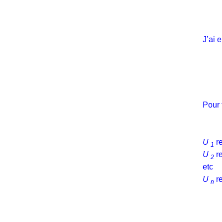
J’ai 
Pour 
U
re
1
U
re
2
etc
U
re
n