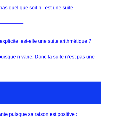
 pas quel que soit n.
est une suite
——-
 explicite
est-elle une suite arithmétique ?
puisque n varie. Donc la suite
n’est pas une
nte puisque sa raison est positive :