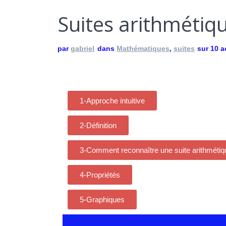
Suites arithmétiq
par
gabriel
dans
Mathématiques
,
suites
sur 10 a
1-Approche intuitive
2-Définition
3-Comment reconnaître une suite arithmétiq
4-Propriétés
5-Graphiques