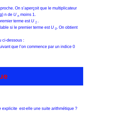
oche. On s’aperçoit que le multiplicateur
ng) n de
U
moins 1.
n
 premier terme est
U
.
1
ble si le premier terme est
U
. On obtient
0
u ci-dessous :
 suivant que l’on commence par un indice 0
que
e explicite
est-elle une suite arithmétique ?