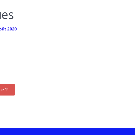
ues
oût 2020
ue ?