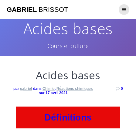
GABRIEL
BRISSOT
Acides bases
Cours et culture
Acides bases
par
gabriel
dans
Chimie
,
Réactions chimiques
0
sur 17 avril 2021
Définitions