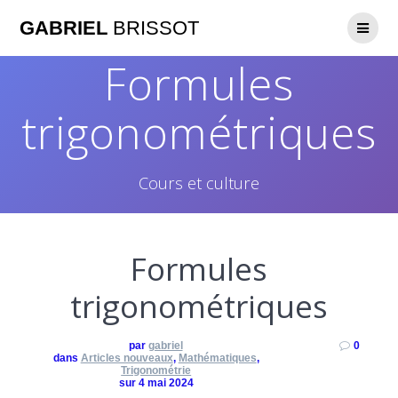
GABRIEL
BRISSOT
Formules
trigonométriques
Cours et culture
Formules
trigonométriques
par
gabriel
0
dans
Articles nouveaux
,
Mathématiques
,
Trigonométrie
sur 4 mai 2024