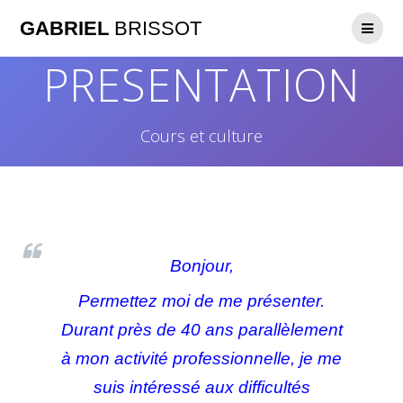
GABRIEL
BRISSOT
PRESENTATION
Cours et culture
Bonjour,
Permettez moi de me présenter.
Durant près de 40 ans parallèlement
à mon activité professionnelle, je me
suis intéressé aux difficultés