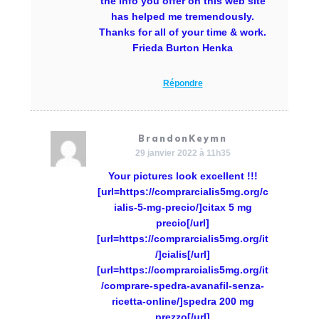
the info you offer on this web site
has helped me tremendously.
Thanks for all of your time & work.
Frieda Burton Henka
Répondre
BrandonKeymn
29 janvier 2022 à 11h35
Your pictures look excellent !!!
[url=https://comprarcialis5mg.org/c
ialis-5-mg-precio/]citax 5 mg
precio[/url]
[url=https://comprarcialis5mg.org/it
/]cialis[/url]
[url=https://comprarcialis5mg.org/it
/comprare-spedra-avanafil-senza-
ricetta-online/]spedra 200 mg
prezzo[/url]