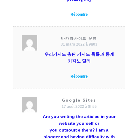
Répondre
바카라사이트 운영
31 mars 2022 à 9h03
우리카지노 총판 카지노 확률과 통계
카지노 딜러
Répondre
Google Sites
17 août 2022 à 8h55
Are you writing the articles in your
website yourself or
you outsource them? I am a
blogger and having difficulty with